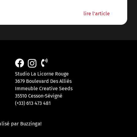
U
lire l'article
Studio La Licorne Rouge
3679 Boulevard Des Alliés
Immeuble Creative Seeds
35510 Cesson-Sévigné
(+33) 613 473 481
alisé par Buzzinga!