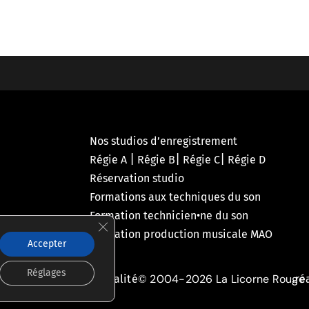
Nos studios d’enregistrement
|
|
|
Régie A
Régie B
Régie C
Régie D
Réservation studio
Formations aux techniques du son
Formation technicien•ne du son
Fermer la bannière des cookies GDPR
Formation production musicale MAO
Accepter
Réglages
© 2004-2026 La Licorne Rouge
olitique de confidentialité
ré