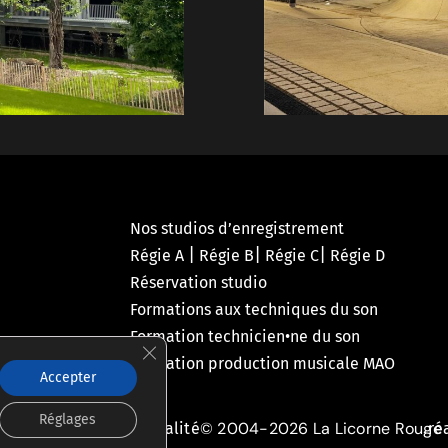
Nos studios d’enregistrement
|
|
|
Régie A
Régie B
Régie C
Régie D
Réservation studio
Formations aux techniques du son
Formation technicien•ne du son
Fermer la bannière des cookies GDPR
Formation production musicale MAO
Accepter
Réglages
© 2004-2026 La Licorne Rouge
olitique de confidentialité
ré